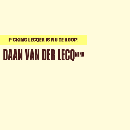
F*CKING LECQER IS NU TE KOOP!
DAAN VAN DER LECQ
MENU