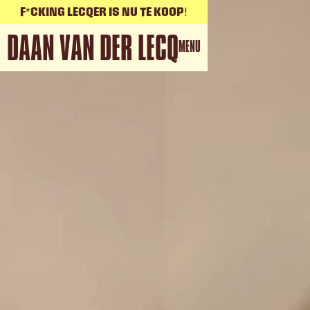
F*CKING LECQER IS NU TE KOOP!
DAAN VAN DER LECQ
MENU